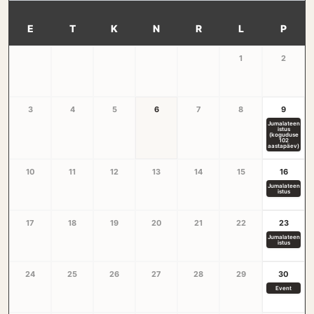
E
T
K
N
R
L
P
1
2
3
4
5
6
7
8
9
Jumalateen
istus
(koguduse
102
aastapäev)
10
11
12
13
14
15
16
Jumalateen
istus
17
18
19
20
21
22
23
Jumalateen
istus
24
25
26
27
28
29
30
Event