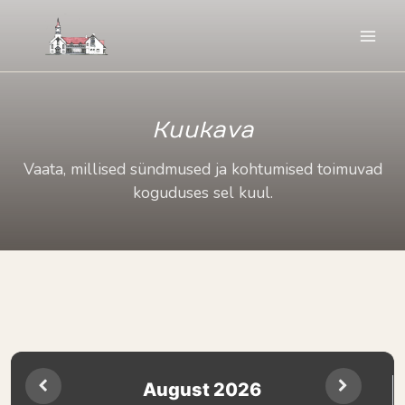
Skip
to
content
Kuukava
Vaata, millised sündmused ja kohtumised toimuvad
koguduses sel kuul.
August
2026