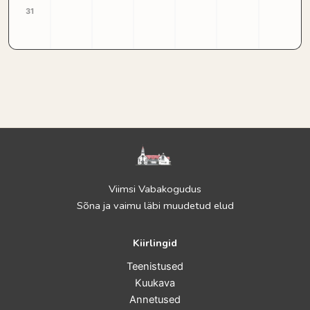
31
Viimsi Vabakogudus
Sõna ja vaimu läbi muudetud elud
Kiirlingid
Teenistused
Kuukava
Annetused